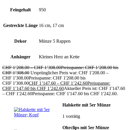
Feingehalt
950
Gestreckte Länge
16 cm, 17 cm
Dekor
Münze 5 Rappen
Anhänger
Kleines Herz an Kette
CHF
1’208.00
–
CHF
1’308.00
Preisspanne: CHF 1’208.00 bis
CHF 1’308.00
Ursprünglicher Preis war: CHF 1'208.00 –
CHF 1'308.00Preisspanne: CHF 1'208.00 bis
CHF 1'308.00
CHF
1’147.60
–
CHF
1’242.60
Preisspanne:
CHF 1’147.60 bis CHF 1’242.60
Aktueller Preis ist: CHF 1'147.60
– CHF 1'242.60Preisspanne: CHF 1'147.60 bis CHF 1'242.60.
Halskette mit 5er Münze
1 vorrätig
Ohrclips mit 5er Münze