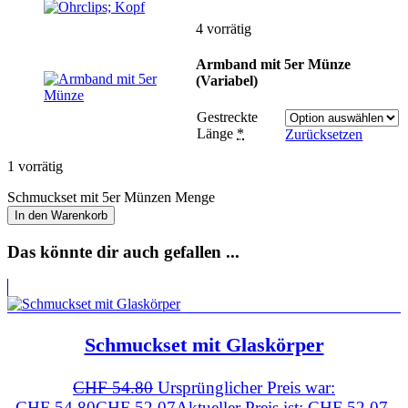
4 vorrätig
Armband mit 5er Münze
(Variabel)
Gestreckte
Länge
*
Zurücksetzen
1 vorrätig
Schmuckset mit 5er Münzen Menge
In den Warenkorb
Das könnte dir auch gefallen ...
Schmuckset mit Glaskörper
CHF
54.80
Ursprünglicher Preis war:
CHF 54.80
CHF
52.07
Aktueller Preis ist: CHF 52.07.